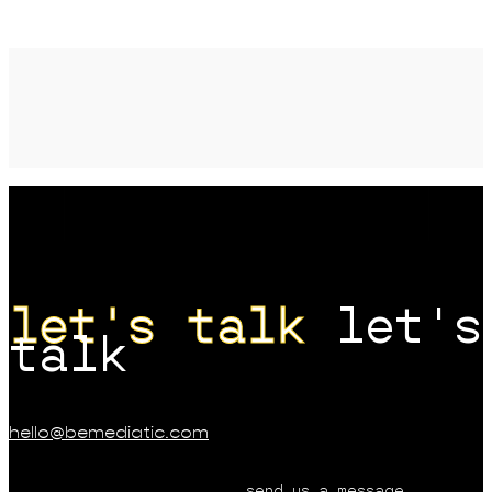
let's talk
let's
talk
hello@bemediatic.com
s
e
n
d
u
s
a
m
e
s
s
a
g
e